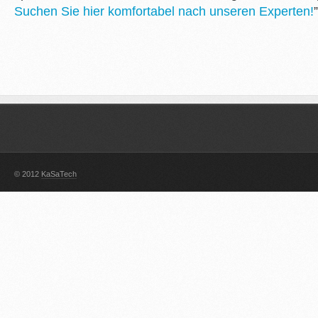
Suchen Sie hier komfortabel nach unseren Experten!
”
© 2012
KaSaTech