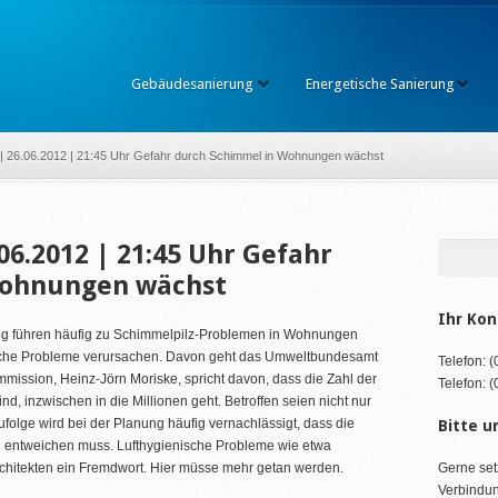
Gebäudesanierung
Energetische Sanierung
 | 26.06.2012 | 21:45 Uhr Gefahr durch Schimmel in Wohnungen wächst
.06.2012 | 21:45 Uhr Gefahr
Wohnungen wächst
Ihr Kon
g führen häufig zu Schimmelpilz-Problemen in Wohnungen
iche Probleme verursachen. Davon geht das Umweltbundesamt
Telefon: 
mission, Heinz-Jörn Moriske, spricht davon, dass die Zahl der
Telefon: 
d, inzwischen in die Millionen geht. Betroffen seien nicht nur
folge wird bei der Planung häufig vernachlässigt, dass die
Bitte u
e entweichen muss. Lufthygienische Probleme wie etwa
rchitekten ein Fremdwort. Hier müsse mehr getan werden.
Gerne set
Verbindun