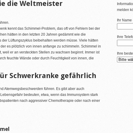
e die Weltmeister
Informatio
melden k
Ihr Name (
ühren.
nk kennt das Schimmel-Problem, das oft von Fehlern bei der
hen hätten in den letzten 20 Jahren gedämmt wie die
Ihre Tele
ss der Lüftungszyklus beibehalten werden müsse. Viele hätten
 der es plötzlich von innen anfange zu schimmeln. Schimmel in
, weil er an versteckten Stellen zu wachsen beginnt. Immer ist
Ihre beste
urch feuchte Wände oder durch Feuchtigkeit von innen, die
für Schwerkranke gefährlich
nd Atemwegsbeschwerden führen. Es gibt aber auch
e Lebensgefahr bedeuten, etwa, wenn das Immunsystem stark
Krebspatienten nach aggressiver Chemotherapie oder nach einer
mmel