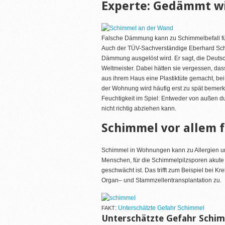
Experte: Gedämmt wi
Falsche Dämmung kann zu Schimmelbefall f
Auch der TÜV-Sachverständige Eberhard Sche
Dämmung ausgelöst wird. Er sagt, die Deutsc
Weltmeister. Dabei hätten sie vergessen, da
aus ihrem Haus eine Plastiktüte gemacht, bei
der Wohnung wird häufig erst zu spät bemerkt
Feuchtigkeit im Spiel: Entweder von außen d
nicht richtig abziehen kann.
Schimmel vor allem 
Schimmel in Wohnungen kann zu Allergien u
Menschen, für die Schimmelpilzsporen akut
geschwächt ist. Das trifft zum Beispiel bei 
Organ– und Stammzellentransplantation zu.
:
Unterschätzte Gefahr Schimmel
FAKT
Unterschätzte Gefahr Schi