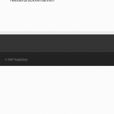
Niederdruckverfahren
© 2007
KaSaTech