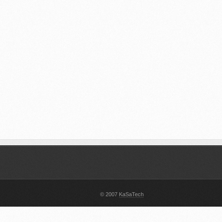
© 2007
KaSaTech