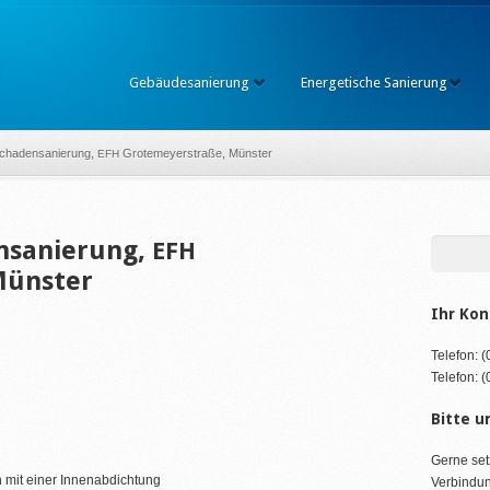
Gebäudesanierung
Energetische Sanierung
schadensanierung,
Grotemeyerstraße, Münster
EFH
nsanierung,
EFH
Münster
Ihr Kon
Telefon: 
Telefon: 
Bitte u
Gerne set
mit einer Innenabdichtung
Verbindun