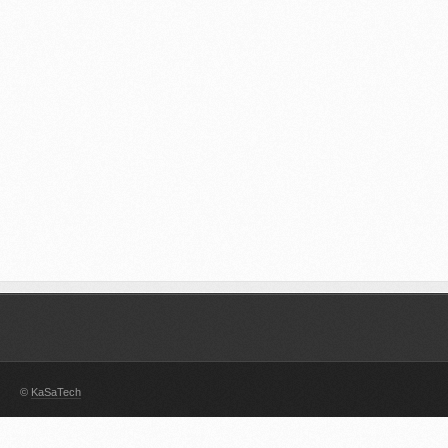
©
KaSaTech