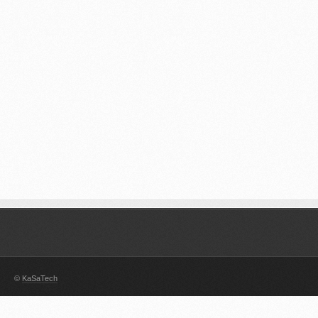
©
KaSaTech