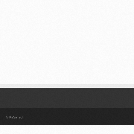
©
KaSaTech