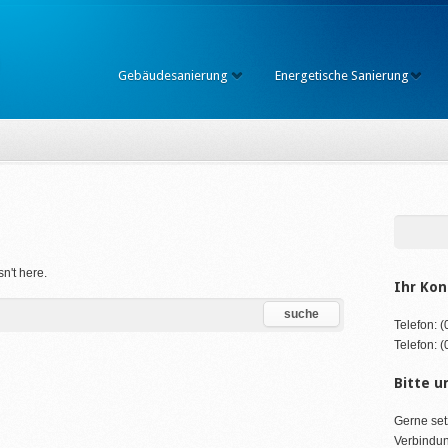
Gebäudesanierung
Energetische Sanierung
d
sn't here.
Ihr Kon
Telefon: 
Telefon: 
Bitte u
Gerne set
Verbindun