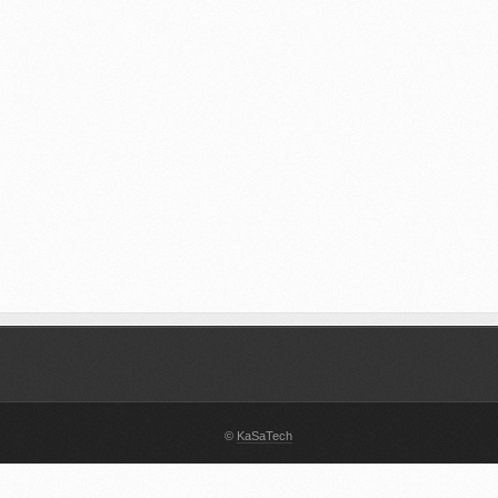
©
KaSaTech