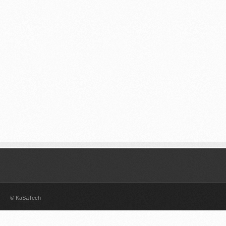
©
KaSaTech