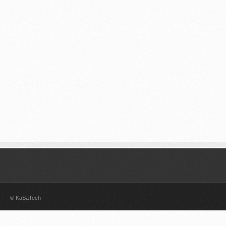
©
KaSaTech