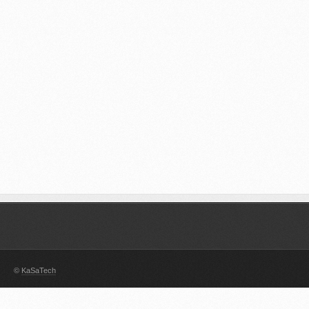
©
KaSaTech