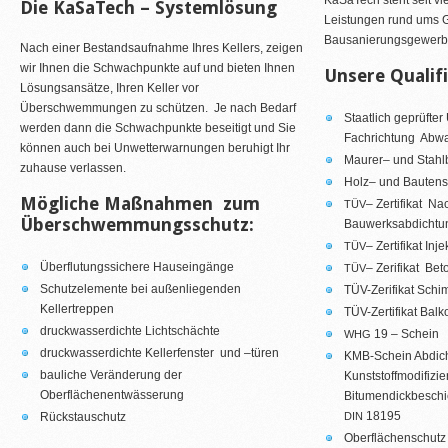
KaSaTech steht seit vi
Die KaSaTech – Systemlösung
Leistungen rund ums G
Bausanierungsgewerb
Nach einer Bestandsaufnahme Ihres Kellers, zeigen
wir Ihnen die Schwachpunkte auf und bieten Ihnen
Unsere Qualif
Lösungsansätze, Ihren Keller vor
Überschwemmungen zu schützen.
Je nach Bedarf
Staatlich geprüfter
werden dann die Schwachpunkte beseitigt und Sie
Fachrichtung Abwa
können auch bei Unwetterwarnungen beruhigt Ihr
Maurer– und Stahl
zuhause verlassen.
Holz– und Bautens
Mögliche Maßnahmen zum
– Zertifikat Na
TÜV
Überschwemmungsschutz:
Bauwerksabdichtu
– Zertifikat Inj
TÜV
Überflutungssichere Hauseingänge
– Zerifikat Be
TÜV
Schutzelemente bei außenliegenden
TÜV-Zerifikat Sch
Kellertreppen
TÜV-Zertifikat Bal
druckwasserdichte Lichtschächte
19 – Schein
WHG
druckwasserdichte Kellerfenster und –türen
KMB-Schein Abdich
bauliche Veränderung der
Kunststoffmodifizie
Oberflächenentwässerung
Bitumendickbeschi
18195
Rückstauschutz
DIN
Oberflächenschutz 