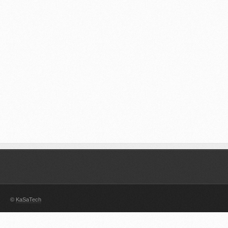
©
KaSaTech