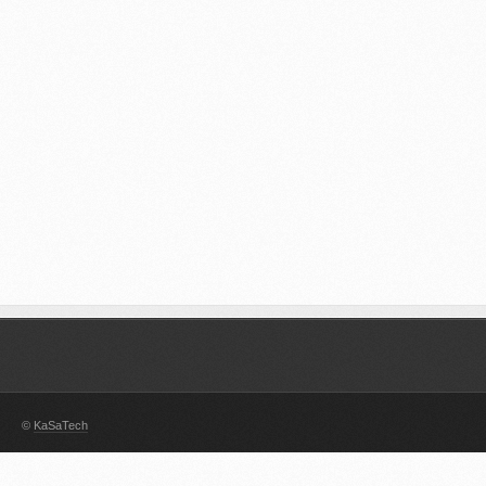
©
KaSaTech