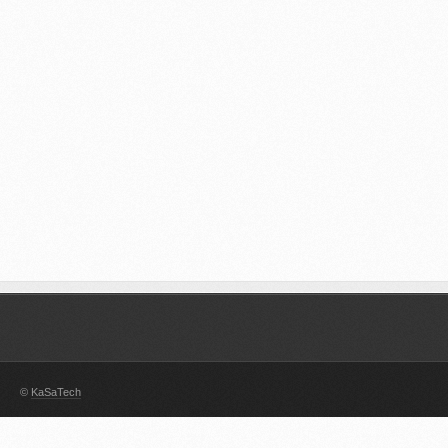
©
KaSaTech