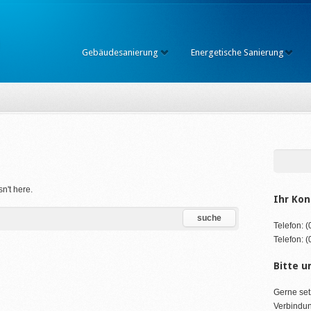
Gebäudesanierung
Energetische Sanierung
d
sn't here.
Ihr Kon
Telefon: 
Telefon: 
Bitte u
Gerne set
Verbindun