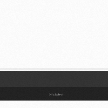
©
KaSaTech