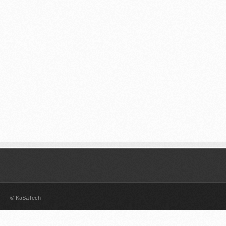
©
KaSaTech