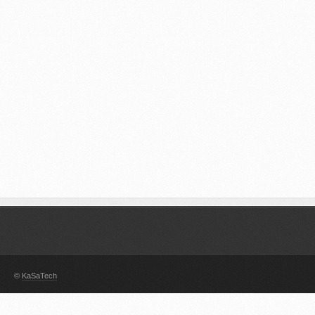
©
KaSaTech