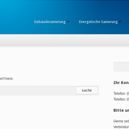
Gebäudesanierung
Energetische Sanierung
d
sn't here.
Ihr Kon
Telefon: 
Telefon: 
Bitte u
Gerne set
Verbindun