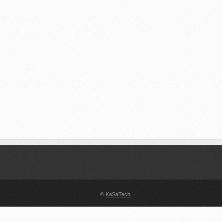
©
KaSaTech